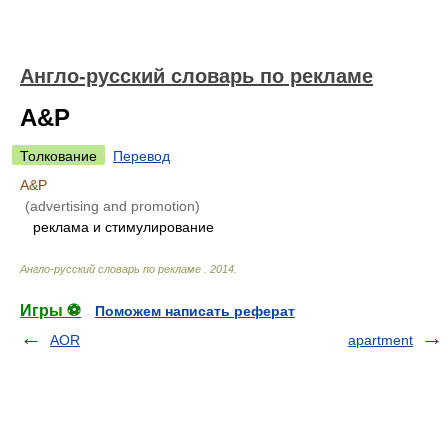
Англо-русский словарь по рекламе
A&P
Толкование
Перевод
A&P
(advertising and promotion)
реклама и стимулирование
Англо-русский словарь по рекламе
.
2014
.
Игры ⚽
Поможем написать реферат
AOR
apartment